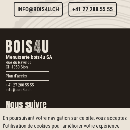
INFO@BOIS4U.CH
+41 27 288 55 55
Menuiserie bois4u SA
Rue du Rawil 66
CH-1950
Sion
Plan d'accès
+41 27 288 55 55
info@bois4u.ch
Nous suivre
En poursuivant votre navigation sur ce site, vous acceptez
Suivez-nous
Pour vous inspirer, laisser un avis ou en savoir plus sur
bois4u
l'utilisation de cookies pour améliorer votre expérience