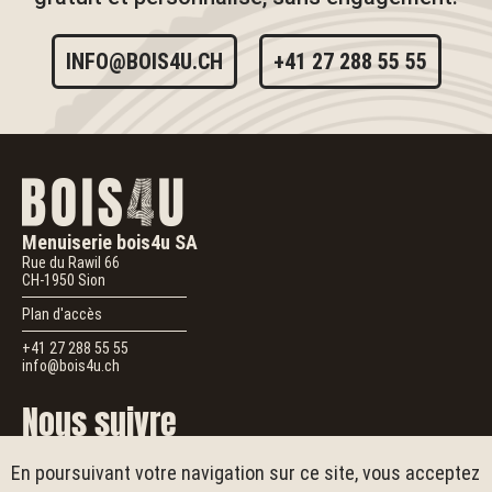
INFO@BOIS4U.CH
+41 27 288 55 55
Menuiserie bois4u SA
Rue du Rawil 66
CH-1950
Sion
Plan d'accès
+41 27 288 55 55
info@bois4u.ch
Nous suivre
En poursuivant votre navigation sur ce site, vous acceptez
Suivez-nous
Pour vous inspirer, laisser un avis ou en savoir plus sur
bois4u