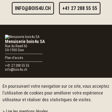
INFO@BOIS4U.CH
+41 27 288 55 55
Menuiserie bois4u SA
Rue du Rawil 66
CH-1950
Sion
Plan d'accès
+41 27 288 55 55
info@bois4u.ch
Nous suivre
En poursuivant votre navigation sur ce site, vous acceptez
l'utilisation de cookies pour améliorer votre expérience
Suivez-nous
Pour vous inspirer, laisser un avis ou en savoir plus sur
bois4u
utilisateur et réaliser des statistiques de visites.
Lire les mentions légales