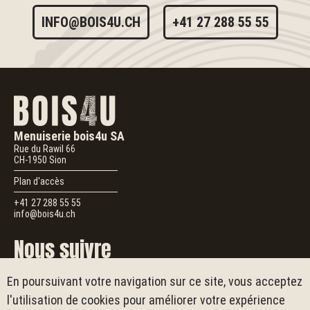
INFO@BOIS4U.CH
+41 27 288 55 55
Menuiserie bois4u SA
Rue du Rawil 66
CH-1950
Sion
Plan d'accès
+41 27 288 55 55
info@bois4u.ch
Nous suivre
En poursuivant votre navigation sur ce site, vous acceptez
Suivez-nous
Pour vous inspirer, laisser un avis ou en savoir plus sur
bois4u
l'utilisation de cookies pour améliorer votre expérience